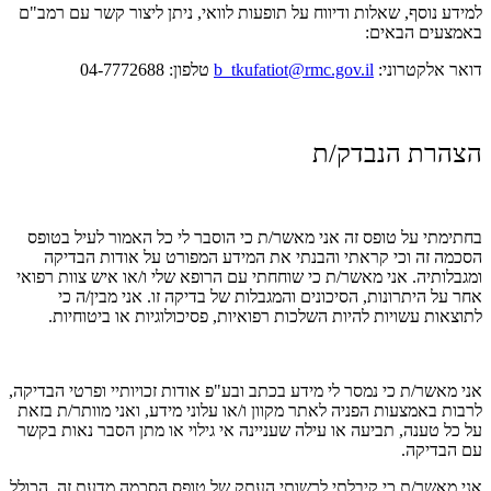
למידע נוסף, שאלות ודיווח על תופעות לוואי, ניתן ליצור קשר עם רמב"ם
באמצעים הבאים:
דואר אלקטרוני:
b_tkufatiot@rmc.gov.il
טלפון: 04-7772688
הצהרת הנבדק/ת
בחתימתי על טופס זה אני מאשר/ת כי הוסבר לי כל האמור לעיל בטופס
הסכמה זה וכי קראתי והבנתי את המידע המפורט על אודות הבדיקה
ומגבלותיה. אני מאשר/ת כי שוחחתי עם הרופא שלי ו/או איש צוות רפואי
אחר על היתרונות, הסיכונים והמגבלות של בדיקה זו. אני מבין/ה כי
לתוצאות עשויות להיות השלכות רפואיות, פסיכולוגיות או ביטוחיות.
אני מאשר/ת כי נמסר לי מידע בכתב ובע"פ אודות זכויותיי ופרטי הבדיקה,
לרבות באמצעות הפניה לאתר מקוון ו/או עלוני מידע, ואני מוותר/ת בזאת
על כל טענה, תביעה או עילה שעניינה אי גילוי או מתן הסבר נאות בקשר
עם הבדיקה.
אני מאשר/ת כי קיבלתי לרשותי העתק של טופס הסכמה מדעת זה, הכולל