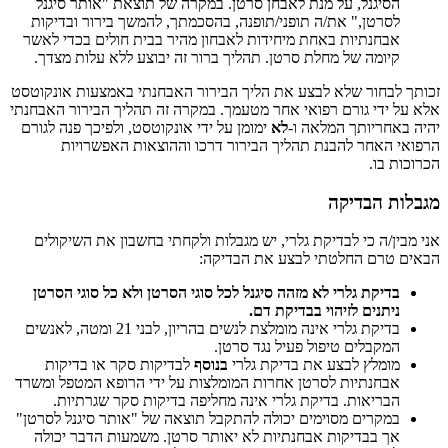
הסיגנל, על מנת לאבחן סרטן. במקרה של תוצאת "אותר סיגנל
לסרטן," את/ה תופני/תופנה, בהסכמתך, להמשך בירור ובדיקות
אבחנתיות באחת מיחידות לאבחון מהיר בבית חולים בכדי לאשר
קיומה של מחלת סרטן. תהליך ברור זה יבוצע ללא עלות מצדך.
זכותך לבחור שלא לבצע את הליך הבירור האבחנתי באמצעות אונקוטסט
אלא על ידי גורם רפואי אחר מטעמך. במקרה זה תהליך הבירור האבחנתי
יהיה באחריותך המלאה ו-
לא
ימומן על ידי אונקוטסט, ולפיכך פנה לגורם
הרפואי האחר להבנת תהליך הבירור דרכו וההוצאות האפשרויות
הכרוכות בו.
מגבלות הבדיקה
אני מבין/ה כי לבדיקת גלרי, יש מגבלות ולקחתי בחשבון את השיקולים
הבאים טרם החלטתי לבצע את הבדיקה:
בדיקת גלרי לא מזהה סיגנל לכל סוגי הסרטן ולא כל סוגי הסרטן
ניתנים לזיהוי בבדיקת דם.
בדיקת גלרי אינה מומלצת לנשים בהריון, לבני 21 ומטה, לאנשים
המקבלים טיפול פעיל נגד סרטן.
מומלץ לבצע את בדיקת גלרי
בנוסף
לבדיקות סקר או בדיקות
אבחנתיות לסרטן אחרות המומלצות על ידי הרופא המטפל ומשרד
הבריאות. בדיקת גלרי אינה מחליפה בדיקות סקר שגרתיות.
במקרים מסוימים יכולה להתקבל תוצאה של "אותר סיגנל לסרטן"
אך בבדיקות אבחנתיות לא יאותר סרטן. משמעות הדבר יכולה