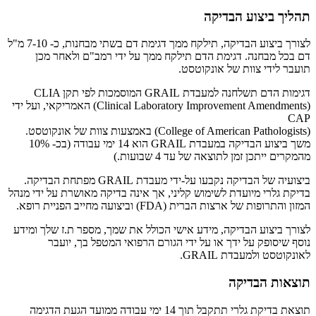
תהליך ביצוע הבדיקה
לצורך ביצוע הבדיקה, תילקח ממך דגימת דם בשתי מבחנות, כ- 7-10 מ"ל
דם בכל מבחנה. דגימת הדם תילקח ממך על ידי רמב"ם ולאחר מכן
תועבר לידי צוות של אונקוטסט.
דגימות הדם תשלחנה למעבדת GRAIL המוסמכות לפי תקן CLIA
(Clinical Laboratory Improvement Amendments) האמריקאי, ועל ידי
CAP
(College of American Pathologists) באמצעות צוות של אונקוטסט.
משך ביצוע הבדיקה במעבדת GRAIL הוא 14 ימי עבודה (בכ- 10%
מהמקרים ייתכן זמן לתוצאה של עד 4 שבועות.)
ביצועיה של הבדיקה נקבעו על-ידי מעבדת GRAIL מפתחת הבדיקה.
בדיקת גלרי מיועדת לשימוש קליני, אך אינה בדיקה מאושרת על ידי מנהל
המזון והתרופות של ארצות הברית (FDA) וביצועה מחייב הפניית רופא.
לצורך ביצוע הבדיקה, מידע אישי הכולל את שמך, מספר ת.ז שלך ומידע
נוסף שיסופק על ידך או על ידי הגורם הרפואי המטפל בך, יועבר
לאונקוטסט ולמעבדת GRAIL.
תוצאות הבדיקה
תוצאת בדיקת גלרי תתקבל תוך 14 ימי עבודה ממועד הגעת הדגימה