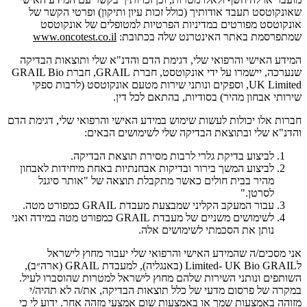
שאונקוטסט תעבד אודותיך (כולל זכות עיון ותיקון) ופרטי הקשר של
אונקוטסט מפורטים במדיניות הפרטיות למטופלים של אונקוטסט
שמתפרסמת באתר האינטרנט שלה בכתובת:
www.oncotest.co.il
המידע האישי והרפואי שלי, דגימת הדם והדנ"א שלי ותוצאות הבדיקה
שנערכה, יישמרו על ידי אונקוטסט, חברת GRAIL, חברת GRAIL Bio
UK Limited, וספקים ונותני שירות מטעם אונקוטסט (לרבות ספקי
שירותי אבחון מהיר) בסודיות, בהתאם לכל דין.
חברות אלו יכולות לעשות שימוש במידע האישי והרפואי שלי, דגימת הדם
והדנ"א שלי ובתוצאת הבדיקה שלי לשימושים הבאים:
לביצוע בדיקת גלרי לרבות מסירת תוצאת הבדיקה.
לביצוע המשך בירור ובדיקות אבחנתיות באחת מיחידות לאבחון
מהיר בבית חולים כאשר מתקבלת תוצאה של "אותר סיגנל
לסרטן."
עבור המעקב הקליני שמבצעת מעבדת GRAIL כמפורט מטה.
לשימושים משניים של מעבדת GRAIL כמפורט מטה במידה ואני
נותן את הסכמתי לשימושים אלה.
אני מסכים/ה שהמידע האישי והרפואי שלי יעבור מחוץ לישראל
לLimited- UK Bio GRAIL (באנגליה), למעבדת GRAIL (ארה״ב),
השותפים ונותני השירות שלהם מחוץ לישראל למטרות שהוסברו לעיל.
במקרה של פרסום מדעי של כלל תוצאות הבדיקה, את/ה לא תהיה/י
מזוהה באמצעות שמך או באמצעות שום אמצעי מזהה אחר. ידוע לי כי