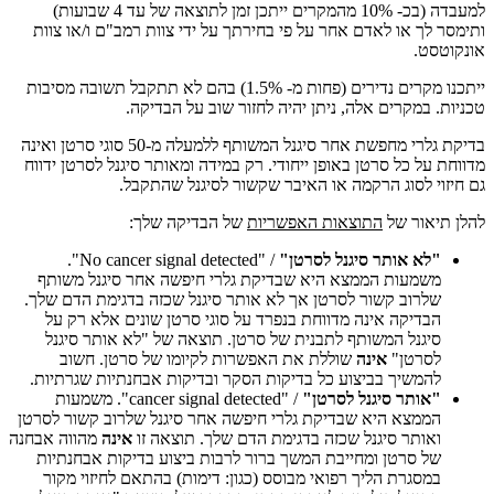
למעבדה (בכ- 10% מהמקרים ייתכן זמן לתוצאה של עד 4 שבועות)
ותימסר לך או לאדם אחר על פי בחירתך על ידי צוות רמב"ם ו/או צוות
אונקוטסט.
ייתכנו מקרים נדירים (פחות מ- 1.5%) בהם לא תתקבל תשובה מסיבות
טכניות. במקרים אלה, ניתן יהיה לחזור שוב על הבדיקה.
בדיקת גלרי מחפשת אחר סיגנל המשותף ללמעלה מ-50 סוגי סרטן ואינה
מדווחת על כל סרטן באופן ייחודי. רק במידה ומאותר סיגנל לסרטן ידווח
גם חיזוי לסוג הרקמה או האיבר שקשור לסיגנל שהתקבל.
להלן תיאור של
התוצאות האפשריות
של הבדיקה שלך:
"לא אותר סיגנל לסרטן
"
/ "No cancer signal detected".
משמעות הממצא היא שבדיקת גלרי חיפשה אחר סיגנל משותף
שלרוב קשור לסרטן אך לא אותר סיגנל שכזה בדגימת הדם שלך.
הבדיקה אינה מדווחת בנפרד על סוגי סרטן שונים אלא רק על
סיגנל המשותף לתבנית של סרטן. תוצאה של "לא אותר סיגנל
לסרטן"
אינה
שוללת את האפשרות לקיומו של סרטן. חשוב
להמשיך בביצוע כל בדיקות הסקר ובדיקות אבחנתיות שגרתיות.
"אותר סיגנל לסרטן
"
/ "cancer signal detected". משמעות
הממצא היא שבדיקת גלרי חיפשה אחר סיגנל שלרוב קשור לסרטן
ואותר סיגנל שכזה בדגימת הדם שלך. תוצאה זו
אינה
מהווה אבחנה
של סרטן ומחייבת המשך ברור לרבות ביצוע בדיקות אבחנתיות
במסגרת הליך רפואי מבוסס (כגון: דימות) בהתאם לחיזוי מקור