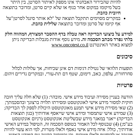
להיות שהבירור האבחנתי אינו מספק לאיתור הסרטן, בין היתר
בשל מיקומו במקום אחר בגוף או שלא קיים סרטן, ומדובר בתוצאה
חיובית כוזבת
.
במקרים מסוימים תתקבל תוצאה של "לא אותר סיגנל לסרטן"על
אף קיומו של סרטן ומדובר בתוצאה
שלילית כוזבת
.
למידע על ביצועי הבדיקה ראה טבלה בדף ההסבר המצורף
,
המהווה חלק
בלתי נפרד מכתב הסכמה זה
.
מידע נוסף אודות מגבלות הבדיקה ניתן
למצוא באתר האינטרנט
www.oncotest.co.il
סיכונים
תופעות הלוואי של נטילת דגימות דם אינן שכיחות, אך עלולות לכלול
סחרחורת, עלפון, כאב, דימום, שטף דם תת-עורי, ובמקרים נדירים זיהום.
פרטיות
הודעה בעניין מסירה ועיבוד מידע אישי. מובהר: (1) שלא חלה עליך חובה
חוקית למסור מידע אישי לאונקוטסט ומסירתו תלויה ברצונך ובהסכמתך;
(2) שאי מסירת מידע אישי תמנע מאונקוטסט היכולת לספק לך הבדיקה;
(3) שמידע אישי שתמסור ומידע אישי שייאסף אודותיך (כגון תוצאות
הבדיקה) ייאגר במאגר מידע שבשליטת אונקוטסט (רניום אונקוטסט
בע"מ;) (4) שבנוסף לכל האמור בטופס הסכמה זה, הטיפול במידע האישי
אודותיך, כולל: איזה מידע אישי נאסף ולאלו מטרות, למי הוא עשוי להיות
מועבר או להיחשף ולאלו מטרות, וכן זכויותיך בקשר עם המידע האישי