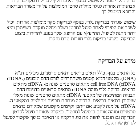
בדיקת גלרי נועדה לשימוש בנוסף ולא כתחליף לבדיקות סקר/בדיקות
אבחנתיות אחרות לגילוי מחלות סרטן המומלצות על ידי משרד הבריאות
והרופא המטפל בך.
שימוש שגרתי בבדיקת גלרי, בנוסף לבדיקות סקר מומלצות אחרות, יכול
לשפר את הסיכוי לאתר סיגנל לסרטן בשלב מחלה מוקדם כשייתכן והיא
יותר ניתנת לטיפול. התייעץ/י עם הרופא שלך בנוגע לתדירות ביצוע
הבדיקה. ביצועי בדיקות גלרי חוזרות טרם נחקרו.
מידע על הבדיקה
כל התאים בגוף, כולל תאים בריאים ותאים סרטניים, מכילים דנ"א
(DNA). מקטעי דנ"א קטנים משתחררים לזרם הדם ומכונים (cfDNA.
cell free DNA (cfDNA מתאים סרטניים שונה מ- cfDNA מתאים
בריאים. בדיקת גלרי מזהה cfDNA מתאים סרטניים בדגימת הדם.
תבניות המתילציה של מקטעי cfDNA מתאים סרטניים שונות מאלו
שמקורן בתאים בריאים. הבדיקה מנתחת תבניות מתילציה במקטעי ה-
cfDNA על מנת לקבוע אם ייתכן וקיימים מקטעים שמקורם בתאים
סרטניים ומזהה אותם כ"סיגנל לסרטן". במקרה שאותר סיגנל לסרטן
הבדיקה גם תוכננה לחזות את סוג הרקמה או האיבר בגופך שקשור לסיגנל
לסרטן שהתקבל.