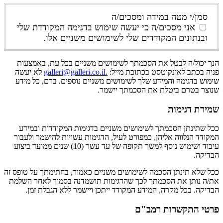
סמן/י מטה במידה ומסכים/ה
אני מסכים/ה כי יעשה שימוש בדגימה המקודדת שלי
ובנתונים המקודדים שלי לשימושים משניים אלו.
הנך יכול/ה לבטל את הסכמתך לשימושים משניים בכל עת, באמצעות
פניה בכתב לאונקוטסט בכתובת מייל:
.galleri@galleri.co.il
לא יעשה
שימוש בדגימה והמידע שלך לשימושים משניים נוספים. ברם, כל מידע
שנוצר בטרם ביטלת את הסכמתך יישמר.
שמירת דגימות
ככל שתינתן הסכמתך לשימושים משניים בדגימות המקודדות ובמידע
המקודד הנלווה אליהן, כמפורט לעיל, הדגימות עשויות להישמר ולעבור
עיבוד ושימוש נוסף למשך תקופה של עד עשר (10) שנים ממועד ביצוע
הבדיקה.
ככל שלא תינתן הסכמה לשימושים משניים כאמור, בחתימתך על טופס זה
את/ה נותן את הסכמתך לכך שהדגימות תושמדנה בסמוך לאחר השלמת
הבדיקה. בכל מקרה, המידע המקודד ייתכן ויישמר ללא הגבלת זמן.
פרטי התקשרות רמב"ם