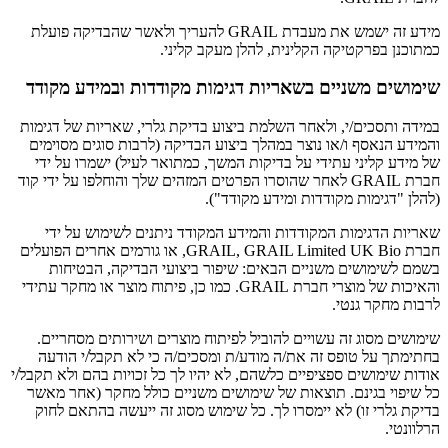
מידע זה ישמש את מעבדת GRAIL להעריך ולאשר שהבדיקה פועלת
כמתוכנן בפרקטיקה הקלינית, להלן מעקב קליני.
שימושים משניים בשאריות דגימות מקודדות ובמידע מקודד
במידה ותסכים/י, ולאחר השלמת ביצוע בדיקת גלרי, שאריות של דגימות
והמידע הנאסף ו/או נוצר במהלך ביצוע הבדיקה (לרבות סוגים מסוימים
של מידע קליני עתידי על בדיקות המשך, כמתואר לעיל) ישמרו על ידי
חברת GRAIL לאחר שהוסרו הפרטים המזהים שלך והוחלפו על ידי קוד
(להלן "דגימות מקודדות ומידע מקודד").
שאריות הדגימות המקודדות והמידע המקודד ניתנים לשימוש על ידי
חברת GRAIL, GRAIL Limited UK Bio, או גורמים אחרים הפועלים
בשמם לשימושים משניים הבאים: שיפור ביצועי הבדיקה, הבטיחות
והאיכות של מוצרי חברת GRAIL. כמו כן, פיתוח מוצר או מחקר עתידי
לרבות מחקר גנטי.
שימושים מסוג זה עשויים להוביל לפיתוח מוצרים ושירותים מסחריים.
בחתימתך על טופס זה את/ה מודע/ת ומסכים/ה כי לא תקבל/י הודעה
אודות שימושים ספציפיים כלשהם, לא יהיו לך כל זכויות בהם ולא תקבל/י
כל שיפוי בגינם. תוצאות של שימושים משניים כולל מחקר (אחר מאשר
בדיקת גלרי זו) לא יימסרו לך. כל שימוש מסוג זה ייעשה בהתאם לחוק
הרלוונטי.