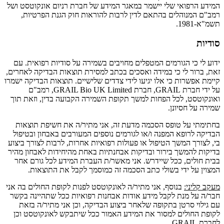
המידע הרפואי שלי יישמר במאגר המידע של חברת רניום אונקוטסט ושל
רמב"ם המנוהלים בהתאם לדין לרבות להוראות חוק הגנת הפרטיות,
תשמ"א-1981.
סודיות
ידוע לי כי הגורמים המטפלים מחויבים בשמירה על סודיות רפואית. עם
זאת, ברור לי כי במידה ואסכים בכתב למסירת תוצאות הבדיקה לאחרים,
קיימת אפשרות כי אלו יגיעו לידי צדדים שלישיים. תוצאות הבדיקה ישמרו
על ידי חברת GRAIL, חברת GRAIL Bio UK Limited, רמב"ם
ואונקוטסט, לכל הפחות למשך תקופת השמירה הקבועה בדין, וזאת תוך
שמירה על חסיונן.
בחתימתי על טופס הסכמה מדעת זה, אני מתיר/ה את חשיפת תוצאות
הבדיקה לרופא המפנה ו/או לגורמים נוספים המעורבים באבחון ובטיפול
בי, לצורך המשך הטיפול או פעולות רפואיות אחרות, לרבות לצורך ביצוע
בדיקות להמשך בירור ובדיקות אבחנתיות באחת מהיחידות לאבחון מהיר
בבית חולים, ככל שיידרש. אני מאשר/ת העברת המידע לכל גורם אחר
המצוין על ידי בשולי כתב הסכמה זה כמוסמך לקבל את התוצאות.
מעקב קליני
:
בנוסף, אני מתיר/ה לאונקוטסט לפנות לקופת החולים בה אני
חבר/ה על מנת לקבל מידע אודות אבחנות רפואיות ככל שתהיינה בקשר
עם גילוי סרטן בתקופה שלאחר ביצוע הבדיקה, וכן אני מתיר/ה בזאת
לקופת החולים למסור את המידע האמור ככל שיתבקש לאונקוטסט וכן
לחברת GRAIL.