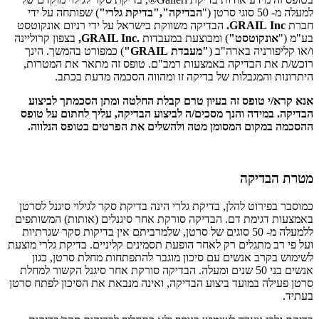
למעלה מ- 50 סוגי סרטן ("
הבדיקה"
,
"בדיקת גלרי"
) שפותחה על ידי
חברת
Inc.
GRAIL
הבדיקה משווקת בישראל על ידי רניום אונקוטסט
בע"מ ("
אונקוטסט"
) ומבוצעת במעבדות
.GRAIL Inc,
בצפון קרוליינה
ו/או קליפורניה בארה"ב (
"מעבדת
GRAIL"
) כמפורט בהמשך. הינך
רוכש/ת את הבדיקה באמצעות רמב"ם. טופס זה מתאר את המטרות,
היתרונות והמגבלות של בדיקה זו ומהווה הסכמה מדעת בכתב.
אנא קרא
/
י טופס זה בעיון טרם קבלת החלטה ומתן הסכמתך לביצוע
הבדיקה
.
במידה והנך מסכים
/
ה לביצוע הבדיקה
,
עליך לחתום על טופס
ההסכמה במקום המסומן מטה ולהשלים את הפרטים בטופס הנלווה
.
מטרת הבדיקה
כמוסבר בפירוט להלן, בדיקת גלרי הינה בדיקת סקר לגילוי סיגנל לסרטן
באמצעות דגימת דם. הבדיקה סורקת אחר סיגנלים (אותות) המשותפים
ללמעלה מ- 50 סוגים של סרטן, שלמרביתם אין בדיקות סקר שגרתיות
ועל פי רב מתגלים רק לאחר הופעת תסמינים קליניים. בדיקת גלרי מוצעת
לשימוש בקרב אנשים עם סיכון מוגבר להתפתחות מחלת סרטן, כגון
אנשים בני 50 שנים ומעלה. הבדיקה סורקת אחר סיגנל הקשור למחלת
סרטן פעילה במועד ביצוע הבדיקה, ואינה מנבאת את הסיכון לפתח סרטן
בעתיד.