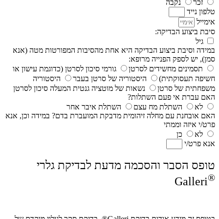
זכר
נקבה
טלפון נייד
אימייל
סיבת ביצוע הבדיקה:
גיל
במידה וסיבת ביצוע הבדיקה היא אחת מהסיבות המפורטות מטה (אנא
סמן), יש לספק הפנייה מרופא:
תסמינים מחשידים לסרטן
גורמי סיכון לסרטן (כדוגמת עישון או
חשיפה תעסוקתית)
היסטוריה של סרטן בעבר
היסטוריה
משפחתית של סרטן
נשאות של מוטציה גנטית המעלה סיכון לסרטן
האם עברת אי פעם השתלות?
לא
השתלת מח עצם
השתלת איבר אחר
האם אובחנת עם מחלה זיהומית מדבקת המועברת בדם? במידה וכן, אנא
פרט/י איזה וממתי
לא
כן
אנא פרט/י
טופס הסבר והסכמה מדעת לבדיקת גלרי
®
Galleri
בטופס זה מידע אודות בדיקת Galleri®, בדיקת סקר לגילוי מוקדם של